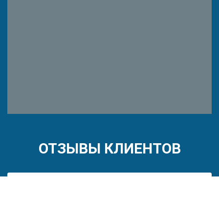
ОТЗЫВЫ КЛИЕНТОВ
Настоящим письмом подтверждаем, что Общество с
ограниченной ответственностью «ВАБРА» является нашим
деловым партнером с октября 2021 г. Компания «ВАБРА»