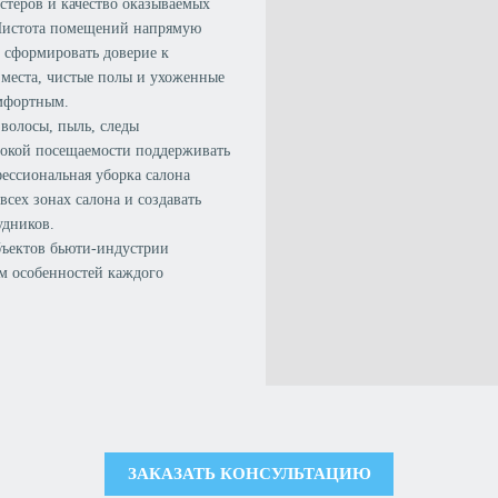
стеров и качество оказываемых
. Чистота помещений напрямую
т сформировать доверие к
е места, чистые полы и ухоженные
омфортным.
волосы, пыль, следы
ысокой посещаемости поддерживать
ессиональная уборка салона
сех зонах салона и создавать
удников.
бъектов бьюти-индустрии
ом особенностей каждого
ЗАКАЗАТЬ КОНСУЛЬТАЦИЮ